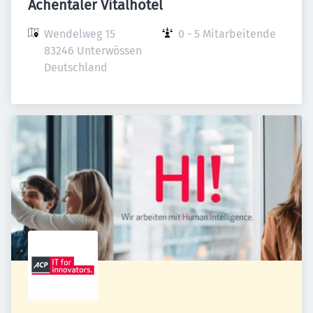
Achentaler Vitalhotel
Wendelweg 15

0 - 5 Mitarbeitende
83246 Unterwössen

Deutschland