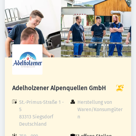
Adelholzener Alpenquellen GmbH
St.-Primus-Straße 1 - 
Herstellung von 
5

Waren/Konsumgüter
83313 Siegsdorf

n
Deutschland