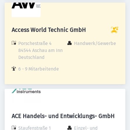
Access World Technic GmbH
Porschestraße 4

Handwerk/Gewerbe
84544 Aschau am Inn

Deutschland
6 - 9 Mitarbeitende
ACE Handels- und Entwicklungs- GmbH
Staufenstraße 1

Einzel- und 