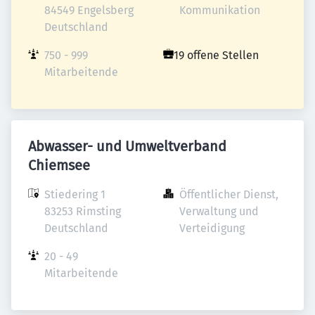
84549 Engelsberg

Kommunikation
Deutschland
750 - 999 
19 offene Stellen
Mitarbeitende
Abwasser- und Umweltverband
Chiemsee
Stiedering 1

Öffentlicher Dienst, 
83253 Rimsting

Verwaltung und 
Deutschland
Verteidigung
20 - 49 
Mitarbeitende