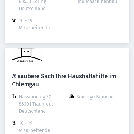
83533 Edling

und Maschinenbau
Deutschland
10 - 19 
Mitarbeitende
A' saubere Sach Ihre Haushaltshilfe im
Chiemgau
Hassmoning 39

Sonstige Branche
83301 Traunreut

Deutschland
10 - 19 
Mitarbeitende