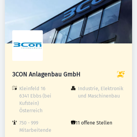
3CON Anlagenbau GmbH
Kleinfeld 16

Industrie, Elektronik 
6341 Ebbs (bei 
und Maschinenbau
Kufstein)

Österreich
750 - 999 
11 offene Stellen
Mitarbeitende