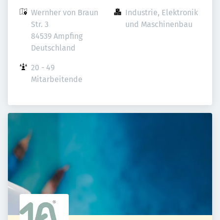
Wernher von Braun 
Industrie, Elektronik 
Str. 3

und Maschinenbau
84539 Ampfing

Deutschland
20 - 49 
Mitarbeitende