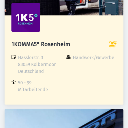
1KOMMA5° Rosenheim
Hasslerstr. 3

Handwerk/Gewerbe
83059 Kolbermoor

Deutschland
50 - 99 
Mitarbeitende