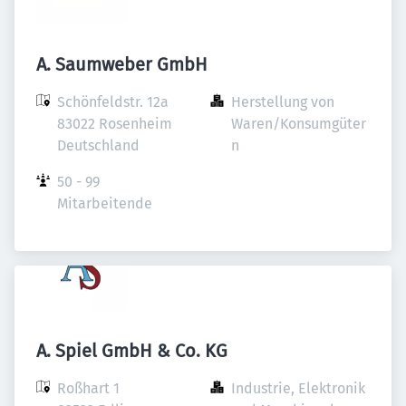
A. Saumweber GmbH
Schönfeldstr. 12a

Herstellung von 
83022 Rosenheim

Waren/Konsumgüter
Deutschland
n
50 - 99 
Mitarbeitende
A. Spiel GmbH & Co. KG
Roßhart 1

Industrie, Elektronik 