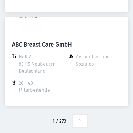
ABC Breast Care GmbH
Heft 8

Gesundheit und 
83115 Neubeuern

Soziales
Deutschland
20 - 49 
Mitarbeitende
1
/
273