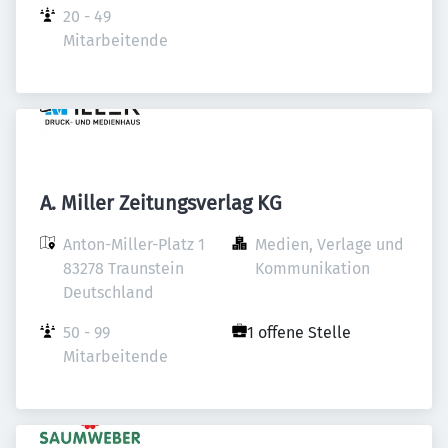
20 - 49 
Mitarbeitende
A. Miller Zeitungsverlag KG
Anton-Miller-Platz 1

Medien, Verlage und 
83278 Traunstein

Kommunikation
Deutschland
50 - 99 
1 offene Stelle
Mitarbeitende