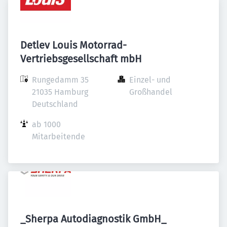
Detlev Louis Motorrad-
Vertriebsgesellschaft mbH
Rungedamm 35

Einzel- und 
21035 Hamburg

Großhandel
Deutschland
ab 1000 
Mitarbeitende
_Sherpa Autodiagnostik GmbH_