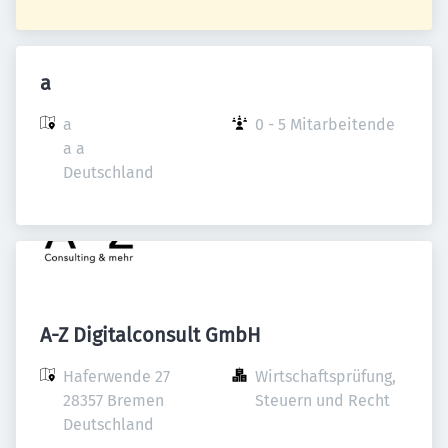
a
a

0 - 5 Mitarbeitende
a a

Deutschland
A-Z Digitalconsult GmbH
Haferwende 27

Wirtschaftsprüfung, 
28357 Bremen

Steuern und Recht
Deutschland