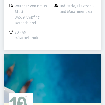
Wernher von Braun 
Industrie, Elektronik 
Str. 3

und Maschinenbau
84539 Ampfing

Deutschland
20 - 49 
Mitarbeitende