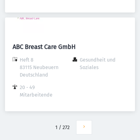
ABC Breast Care GmbH
Heft 8

Gesundheit und 
83115 Neubeuern

Soziales
Deutschland
20 - 49 
Mitarbeitende
1
/
272