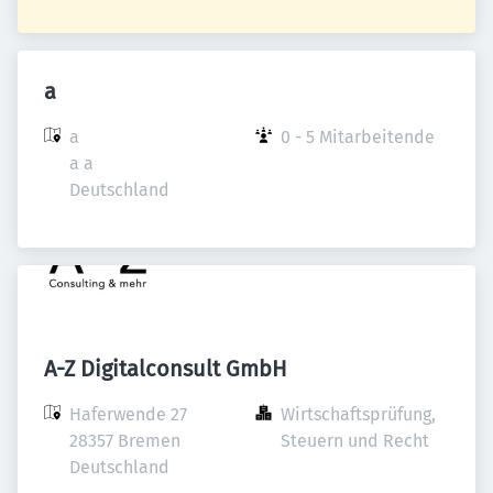
a
a

0 - 5 Mitarbeitende
a a

Deutschland
A-Z Digitalconsult GmbH
Haferwende 27

Wirtschaftsprüfung, 
28357 Bremen

Steuern und Recht
Deutschland