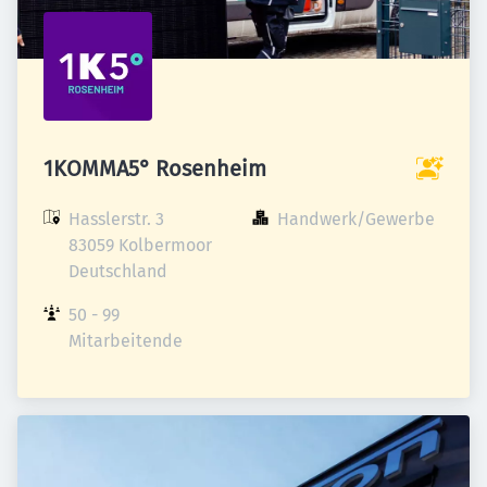
1KOMMA5° Rosenheim
Hasslerstr. 3

Handwerk/Gewerbe
83059 Kolbermoor

Deutschland
50 - 99 
Mitarbeitende