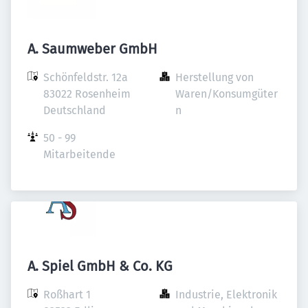
A. Saumweber GmbH
Schönfeldstr. 12a

Herstellung von 
83022 Rosenheim

Waren/Konsumgüter
Deutschland
n
50 - 99 
Mitarbeitende
A. Spiel GmbH & Co. KG
Roßhart 1

Industrie, Elektronik 