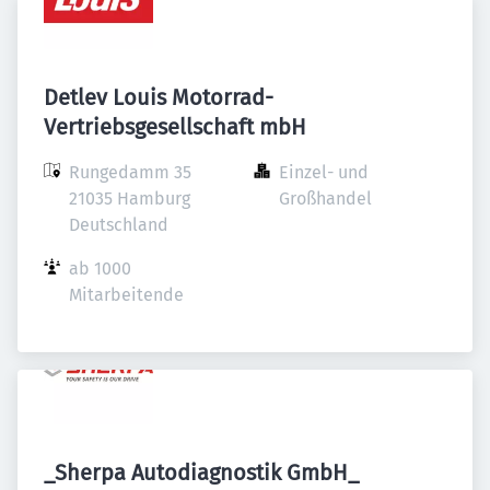
Detlev Louis Motorrad-
Vertriebsgesellschaft mbH
Rungedamm 35

Einzel- und 
21035 Hamburg

Großhandel
Deutschland
ab 1000 
Mitarbeitende
_Sherpa Autodiagnostik GmbH_