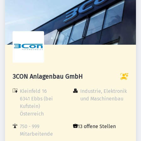
3CON Anlagenbau GmbH
Kleinfeld 16

Industrie, Elektronik 
6341 Ebbs (bei 
und Maschinenbau
Kufstein)

Österreich
750 - 999 
13 offene Stellen
Mitarbeitende