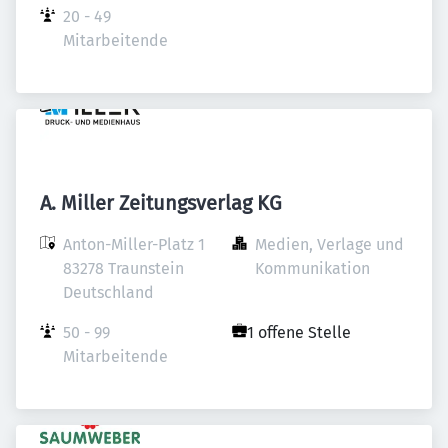
20 - 49 
Mitarbeitende
A. Miller Zeitungsverlag KG
Anton-Miller-Platz 1

Medien, Verlage und 
83278 Traunstein

Kommunikation
Deutschland
50 - 99 
1 offene Stelle
Mitarbeitende