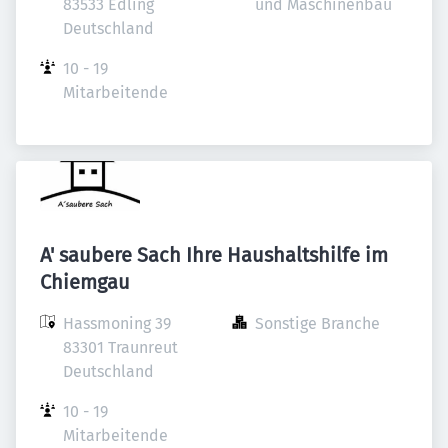
83533 Edling

und Maschinenbau
Deutschland
10 - 19 
Mitarbeitende
A' saubere Sach Ihre Haushaltshilfe im
Chiemgau
Hassmoning 39

Sonstige Branche
83301 Traunreut

Deutschland
10 - 19 
Mitarbeitende