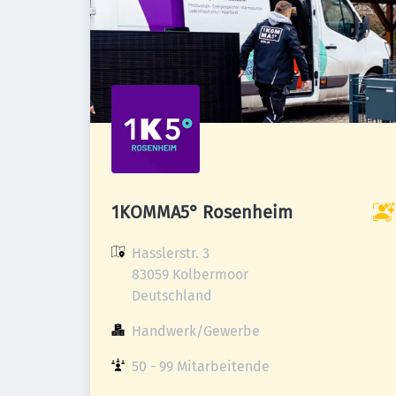
1KOMMA5° Rosenheim
Hasslerstr. 3

83059 Kolbermoor

Deutschland
Handwerk/Gewerbe
50 - 99 Mitarbeitende