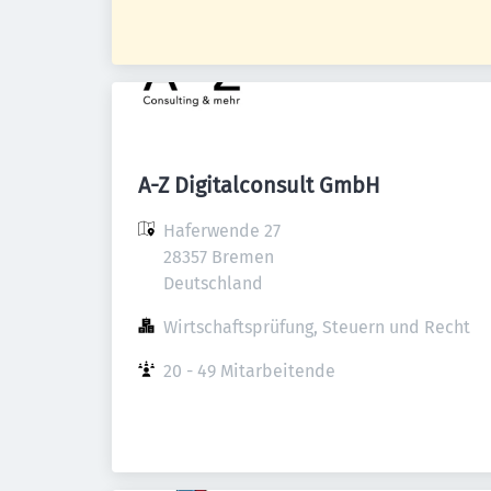
A-Z Digitalconsult GmbH
Haferwende 27

28357 Bremen

Deutschland
Wirtschaftsprüfung, Steuern und Recht
20 - 49 Mitarbeitende