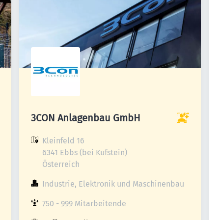
3CON Anlagenbau GmbH
Kleinfeld 16

6341 Ebbs (bei Kufstein)

Österreich
Industrie, Elektronik und Maschinenbau
750 - 999 Mitarbeitende