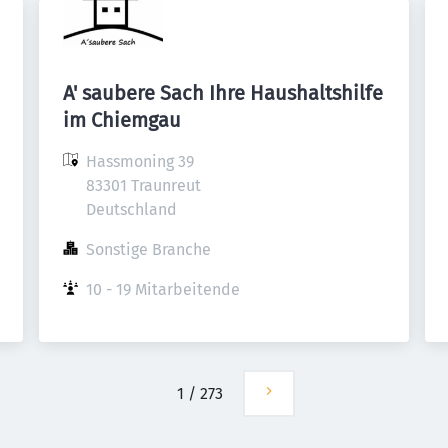
A' saubere Sach Ihre Haushaltshilfe
im Chiemgau
Hassmoning 39

83301 Traunreut

Deutschland
Sonstige Branche
10 - 19 Mitarbeitende
1
/
273