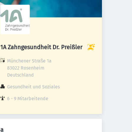
1A Zahngesundheit Dr. Preißler
Münchener Straße 1a

83022 Rosenheim

Deutschland
Gesundheit und Soziales
6 - 9 Mitarbeitende
a