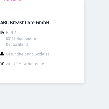
ABC Breast Care GmbH
Heft 8

83115 Neubeuern

Deutschland
Gesundheit und Soziales
20 - 49 Mitarbeitende