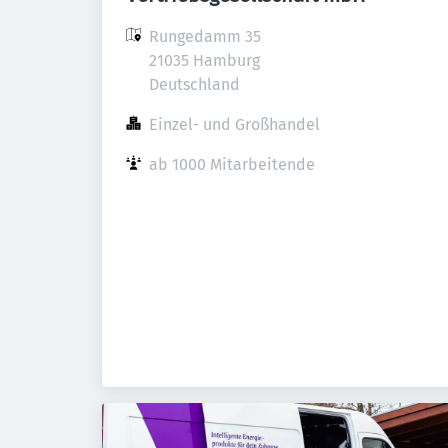
Rungedamm 35

21035 Hamburg

Deutschland
Einzel- und Großhandel
ab 1000 Mitarbeitende