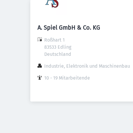
A. Spiel GmbH & Co. KG
Roßhart 1

83533 Edling

Deutschland
Industrie, Elektronik und Maschinenbau
10 - 19 Mitarbeitende