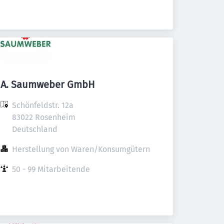
A. Saumweber GmbH
Schönfeldstr. 12a

83022 Rosenheim

Deutschland
Herstellung von Waren/Konsumgütern
50 - 99 Mitarbeitende