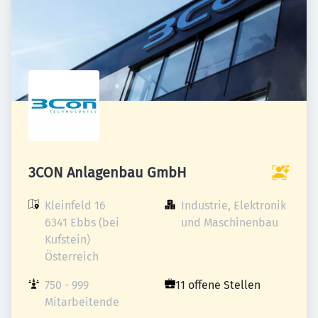
3CON Anlagenbau GmbH
Kleinfeld 16

Industrie, Elektronik 
6341 Ebbs (bei 
und Maschinenbau
Kufstein)

Österreich
750 - 999 
11 offene Stellen
Mitarbeitende