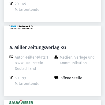
20 - 49 
Mitarbeitende
A. Miller Zeitungsverlag KG
Anton-Miller-Platz 1

Medien, Verlage und 
83278 Traunstein

Kommunikation
Deutschland
50 - 99 
1 offene Stelle
Mitarbeitende