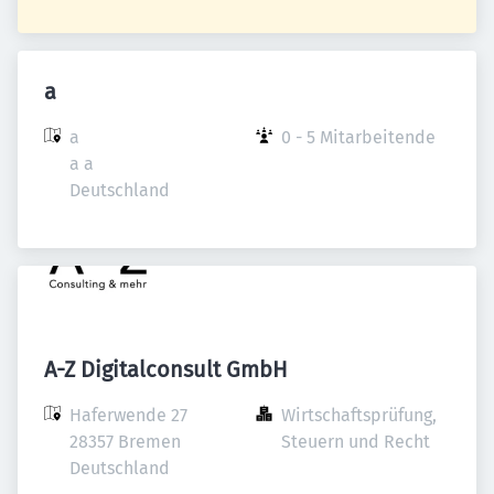
a
a

0 - 5 Mitarbeitende
a a

Deutschland
A-Z Digitalconsult GmbH
Haferwende 27

Wirtschaftsprüfung, 
28357 Bremen

Steuern und Recht
Deutschland