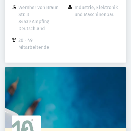
Wernher von Braun 
Industrie, Elektronik 
Str. 3

und Maschinenbau
84539 Ampfing

Deutschland
20 - 49 
Mitarbeitende