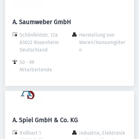
A. Saumweber GmbH
Schönfeldstr. 12a

Herstellung von 
83022 Rosenheim

Waren/Konsumgüter
Deutschland
n
50 - 99 
Mitarbeitende
A. Spiel GmbH & Co. KG
Roßhart 1

Industrie, Elektronik 