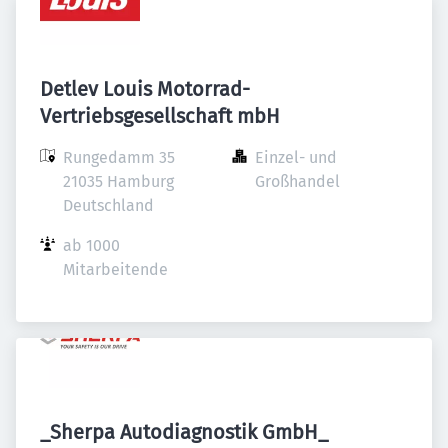
Detlev Louis Motorrad-
Vertriebsgesellschaft mbH
Rungedamm 35

Einzel- und 
21035 Hamburg

Großhandel
Deutschland
ab 1000 
Mitarbeitende
_Sherpa Autodiagnostik GmbH_