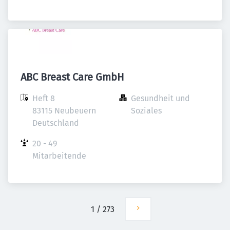
ABC Breast Care GmbH
Heft 8

Gesundheit und 
83115 Neubeuern

Soziales
Deutschland
20 - 49 
Mitarbeitende
1
/
273