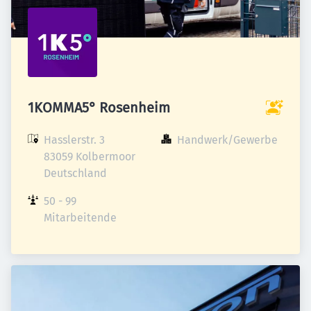
1KOMMA5° Rosenheim
Hasslerstr. 3

Handwerk/Gewerbe
83059 Kolbermoor

Deutschland
50 - 99 
Mitarbeitende