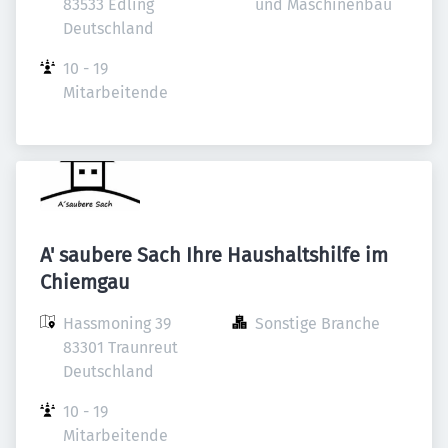
83533 Edling

und Maschinenbau
Deutschland
10 - 19 
Mitarbeitende
A' saubere Sach Ihre Haushaltshilfe im
Chiemgau
Hassmoning 39

Sonstige Branche
83301 Traunreut

Deutschland
10 - 19 
Mitarbeitende