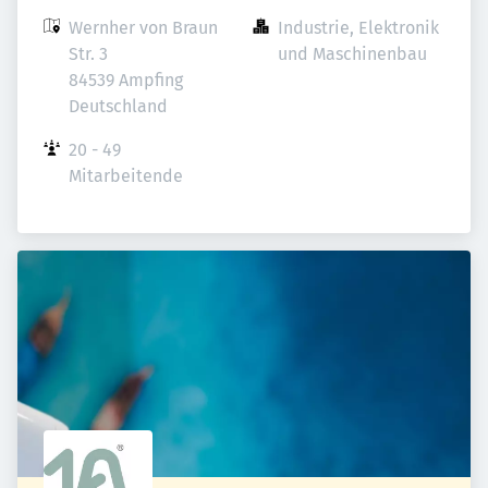
Wernher von Braun 
Industrie, Elektronik 
Str. 3

und Maschinenbau
84539 Ampfing

Deutschland
20 - 49 
Mitarbeitende