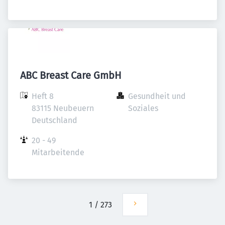
ABC Breast Care GmbH
Heft 8

Gesundheit und 
83115 Neubeuern

Soziales
Deutschland
20 - 49 
Mitarbeitende
1
/
273