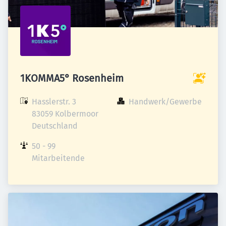
1KOMMA5° Rosenheim
Hasslerstr. 3

Handwerk/Gewerbe
83059 Kolbermoor

Deutschland
50 - 99 
Mitarbeitende