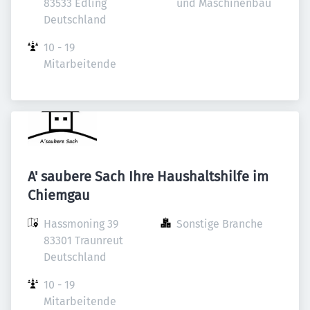
83533 Edling

und Maschinenbau
Deutschland
10 - 19 
Mitarbeitende
A' saubere Sach Ihre Haushaltshilfe im
Chiemgau
Hassmoning 39

Sonstige Branche
83301 Traunreut

Deutschland
10 - 19 
Mitarbeitende