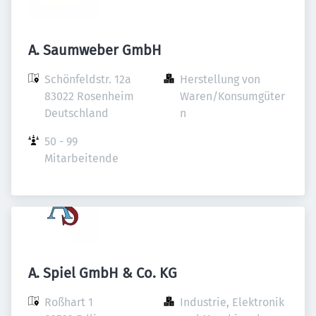
A. Saumweber GmbH
Schönfeldstr. 12a

Herstellung von 
83022 Rosenheim

Waren/Konsumgüter
Deutschland
n
50 - 99 
Mitarbeitende
A. Spiel GmbH & Co. KG
Roßhart 1

Industrie, Elektronik 