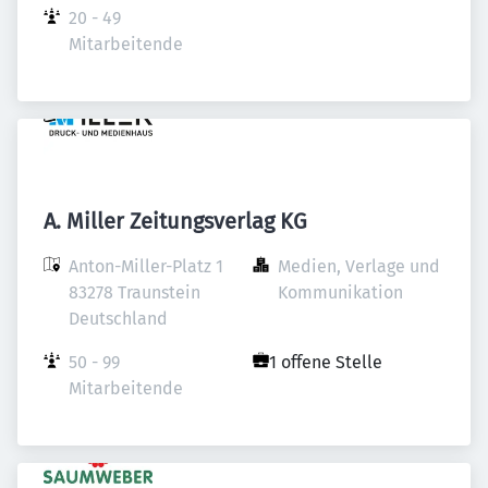
20 - 49 
Mitarbeitende
A. Miller Zeitungsverlag KG
Anton-Miller-Platz 1

Medien, Verlage und 
83278 Traunstein

Kommunikation
Deutschland
50 - 99 
1 offene Stelle
Mitarbeitende