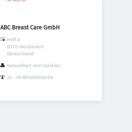
ABC Breast Care GmbH
Heft 8

83115 Neubeuern

Deutschland
Gesundheit und Soziales
20 - 49 Mitarbeitende