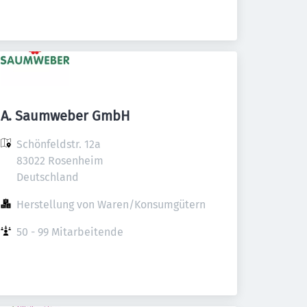
A. Saumweber GmbH
Schönfeldstr. 12a

83022 Rosenheim

Deutschland
Herstellung von Waren/Konsumgütern
50 - 99 Mitarbeitende