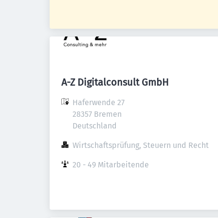
A-Z Digitalconsult GmbH
Haferwende 27

28357 Bremen

Deutschland
Wirtschaftsprüfung, Steuern und Recht
20 - 49 Mitarbeitende