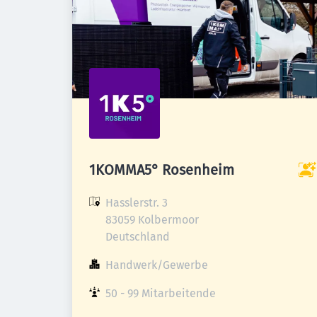
1KOMMA5° Rosenheim
Hasslerstr. 3

83059 Kolbermoor

Deutschland
Handwerk/Gewerbe
50 - 99 Mitarbeitende