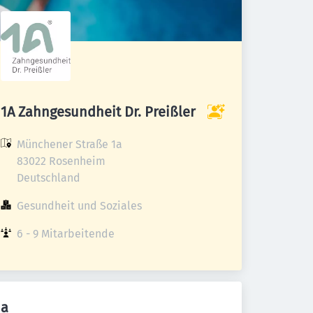
1A Zahngesundheit Dr. Preißler
Münchener Straße 1a

83022 Rosenheim

Deutschland
Gesundheit und Soziales
6 - 9 Mitarbeitende
a