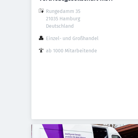
Rungedamm 35

21035 Hamburg

Deutschland
Einzel- und Großhandel
ab 1000 Mitarbeitende