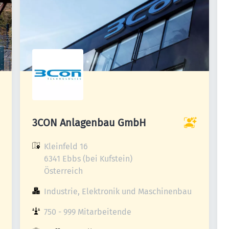
3CON Anlagenbau GmbH
Kleinfeld 16

6341 Ebbs (bei Kufstein)

Österreich
Industrie, Elektronik und Maschinenbau
750 - 999 Mitarbeitende