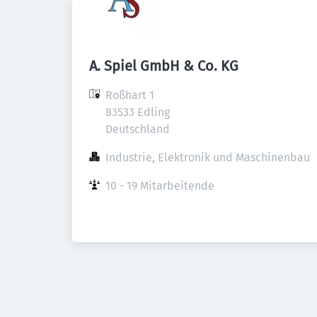
A. Spiel GmbH & Co. KG
Roßhart 1

83533 Edling

Deutschland
Industrie, Elektronik und Maschinenbau
10 - 19 Mitarbeitende