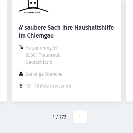
A' saubere Sach Ihre Haushaltshilfe
im Chiemgau
Hassmoning 39

83301 Traunreut

Deutschland
Sonstige Branche
10 - 19 Mitarbeitende
1
/
272