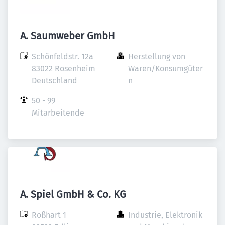
A. Saumweber GmbH
Schönfeldstr. 12a

Herstellung von 
83022 Rosenheim

Waren/Konsumgüter
Deutschland
n
50 - 99 
Mitarbeitende
A. Spiel GmbH & Co. KG
Roßhart 1

Industrie, Elektronik 