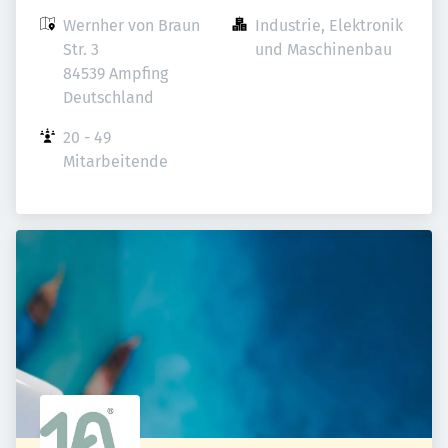
Wernher von Braun 
Industrie, Elektronik 
Str. 3

und Maschinenbau
84539 Ampfing

Deutschland
20 - 49 
Mitarbeitende