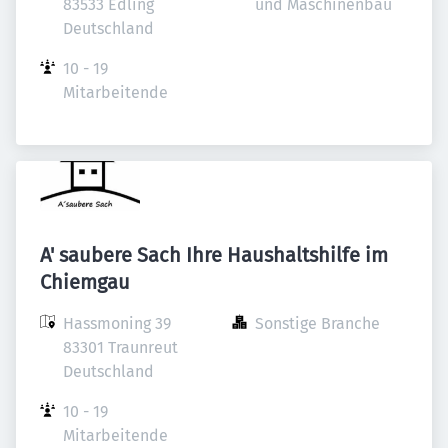
83533 Edling

und Maschinenbau
Deutschland
10 - 19 
Mitarbeitende
A' saubere Sach Ihre Haushaltshilfe im
Chiemgau
Hassmoning 39

Sonstige Branche
83301 Traunreut

Deutschland
10 - 19 
Mitarbeitende