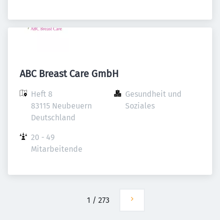
ABC Breast Care GmbH
Heft 8

Gesundheit und 
83115 Neubeuern

Soziales
Deutschland
20 - 49 
Mitarbeitende
1
/
273