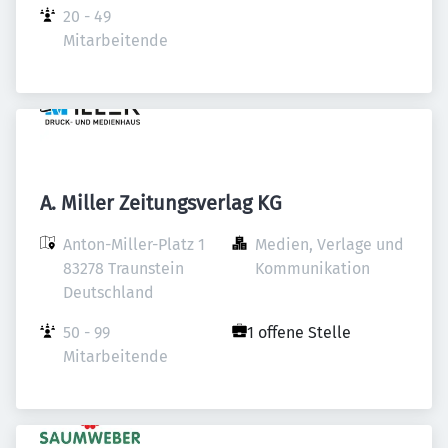
20 - 49 
Mitarbeitende
A. Miller Zeitungsverlag KG
Anton-Miller-Platz 1

Medien, Verlage und 
83278 Traunstein

Kommunikation
Deutschland
50 - 99 
1 offene Stelle
Mitarbeitende