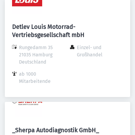
Detlev Louis Motorrad-
Vertriebsgesellschaft mbH
Rungedamm 35

Einzel- und 
21035 Hamburg

Großhandel
Deutschland
ab 1000 
Mitarbeitende
_Sherpa Autodiagnostik GmbH_