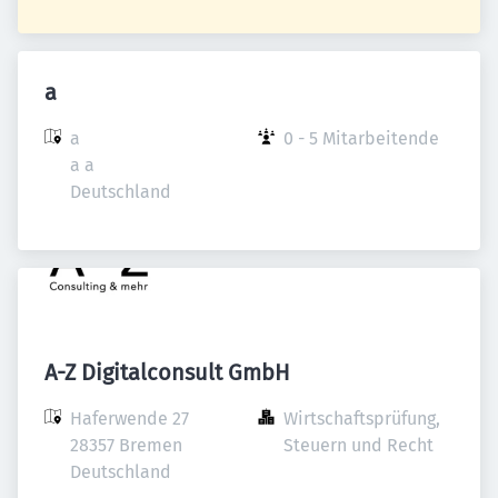
a
a

0 - 5 Mitarbeitende
a a

Deutschland
A-Z Digitalconsult GmbH
Haferwende 27

Wirtschaftsprüfung, 
28357 Bremen

Steuern und Recht
Deutschland