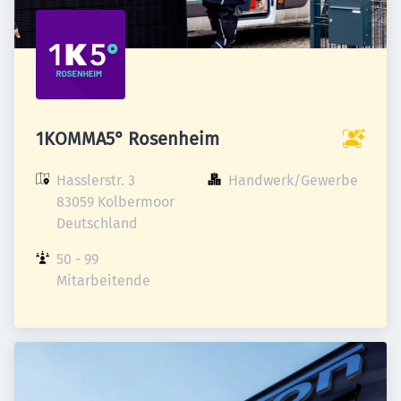
1KOMMA5° Rosenheim
Hasslerstr. 3

Handwerk/Gewerbe
83059 Kolbermoor

Deutschland
50 - 99 
Mitarbeitende