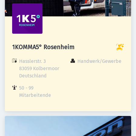
1KOMMA5° Rosenheim
Hasslerstr. 3

Handwerk/Gewerbe
83059 Kolbermoor

Deutschland
50 - 99 
Mitarbeitende