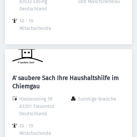
83533 Edling

und Maschinenbau
Deutschland
10 - 19 
Mitarbeitende
A' saubere Sach Ihre Haushaltshilfe im
Chiemgau
Hassmoning 39

Sonstige Branche
83301 Traunreut

Deutschland
10 - 19 
Mitarbeitende