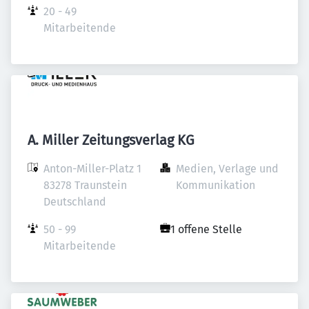
20 - 49 
Mitarbeitende
A. Miller Zeitungsverlag KG
Anton-Miller-Platz 1

Medien, Verlage und 
83278 Traunstein

Kommunikation
Deutschland
50 - 99 
1 offene Stelle
Mitarbeitende