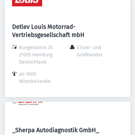
Detlev Louis Motorrad-
Vertriebsgesellschaft mbH
Rungedamm 35

Einzel- und 
21035 Hamburg

Großhandel
Deutschland
ab 1000 
Mitarbeitende
_Sherpa Autodiagnostik GmbH_