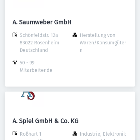
A. Saumweber GmbH
Schönfeldstr. 12a

Herstellung von 
83022 Rosenheim

Waren/Konsumgüter
Deutschland
n
50 - 99 
Mitarbeitende
A. Spiel GmbH & Co. KG
Roßhart 1

Industrie, Elektronik 