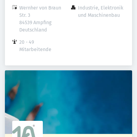
Wernher von Braun 
Industrie, Elektronik 
Str. 3

und Maschinenbau
84539 Ampfing

Deutschland
20 - 49 
Mitarbeitende