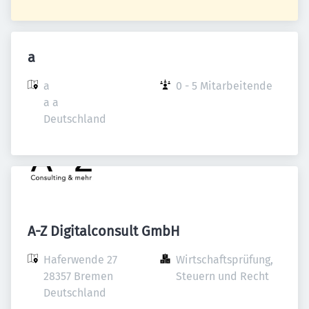
a
a

0 - 5 Mitarbeitende
a a

Deutschland
A-Z Digitalconsult GmbH
Haferwende 27

Wirtschaftsprüfung, 
28357 Bremen

Steuern und Recht
Deutschland