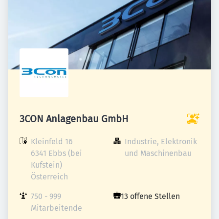
3CON Anlagenbau GmbH
Kleinfeld 16

Industrie, Elektronik 
6341 Ebbs (bei 
und Maschinenbau
Kufstein)

Österreich
750 - 999 
13 offene Stellen
Mitarbeitende