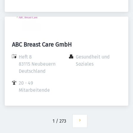
ABC Breast Care GmbH
Heft 8

Gesundheit und 
83115 Neubeuern

Soziales
Deutschland
20 - 49 
Mitarbeitende
1
/
273