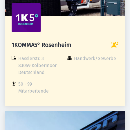
1KOMMA5° Rosenheim
Hasslerstr. 3

Handwerk/Gewerbe
83059 Kolbermoor

Deutschland
50 - 99 
Mitarbeitende