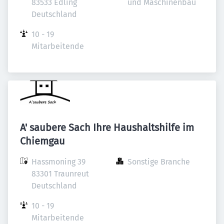
83533 Edling

und Maschinenbau
Deutschland
10 - 19 
Mitarbeitende
A' saubere Sach Ihre Haushaltshilfe im
Chiemgau
Hassmoning 39

Sonstige Branche
83301 Traunreut

Deutschland
10 - 19 
Mitarbeitende