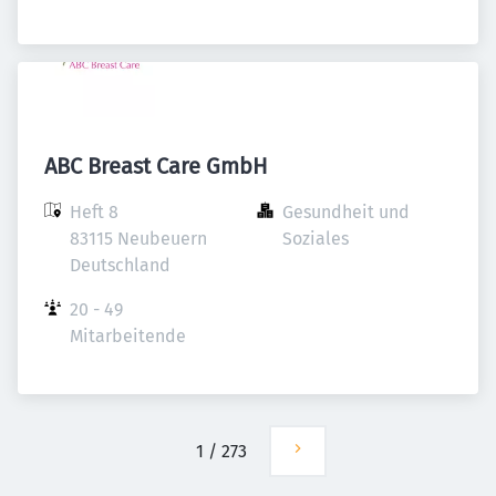
ABC Breast Care GmbH
Heft 8

Gesundheit und 
83115 Neubeuern

Soziales
Deutschland
20 - 49 
Mitarbeitende
1
/
273