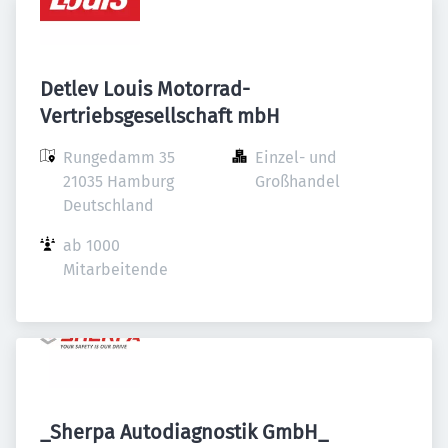
Detlev Louis Motorrad-
Vertriebsgesellschaft mbH
Rungedamm 35

Einzel- und 
21035 Hamburg

Großhandel
Deutschland
ab 1000 
Mitarbeitende
_Sherpa Autodiagnostik GmbH_