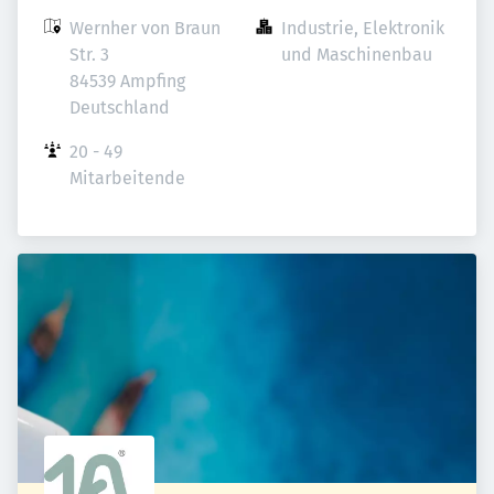
Wernher von Braun 
Industrie, Elektronik 
Str. 3

und Maschinenbau
84539 Ampfing

Deutschland
20 - 49 
Mitarbeitende