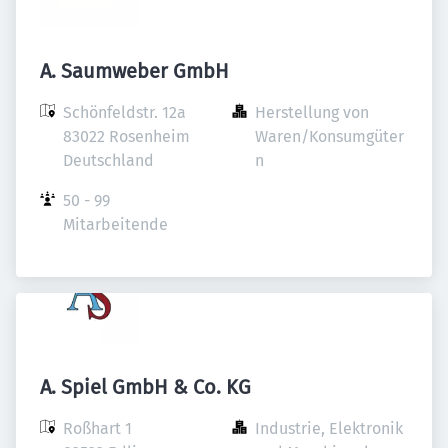
A. Saumweber GmbH
Schönfeldstr. 12a

Herstellung von 
83022 Rosenheim

Waren/Konsumgüter
Deutschland
n
50 - 99 
Mitarbeitende
A. Spiel GmbH & Co. KG
Roßhart 1

Industrie, Elektronik 