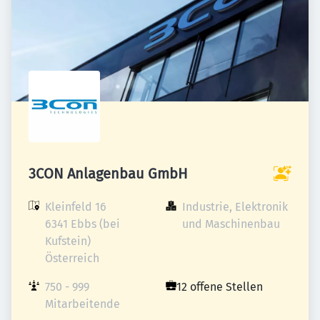
3CON Anlagenbau GmbH
Kleinfeld 16

Industrie, Elektronik 
6341 Ebbs (bei 
und Maschinenbau
Kufstein)

Österreich
750 - 999 
12 offene Stellen
Mitarbeitende