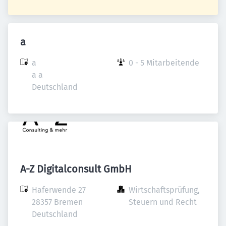
a
a

0 - 5 Mitarbeitende
a a

Deutschland
A-Z Digitalconsult GmbH
Haferwende 27

Wirtschaftsprüfung, 
28357 Bremen

Steuern und Recht
Deutschland