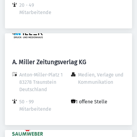
20 - 49 
Mitarbeitende
A. Miller Zeitungsverlag KG
Anton-Miller-Platz 1

Medien, Verlage und 
83278 Traunstein

Kommunikation
Deutschland
50 - 99 
1 offene Stelle
Mitarbeitende