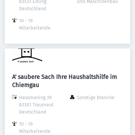
83533 Edling

und Maschinenbau
Deutschland
10 - 19 
Mitarbeitende
A' saubere Sach Ihre Haushaltshilfe im
Chiemgau
Hassmoning 39

Sonstige Branche
83301 Traunreut

Deutschland
10 - 19 
Mitarbeitende