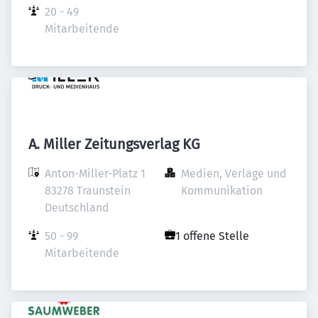
20 - 49 
Mitarbeitende
A. Miller Zeitungsverlag KG
Anton-Miller-Platz 1

Medien, Verlage und 
83278 Traunstein

Kommunikation
Deutschland
50 - 99 
1 offene Stelle
Mitarbeitende