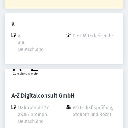
a
a

0 - 5 Mitarbeitende
a a

Deutschland
A-Z Digitalconsult GmbH
Haferwende 27

Wirtschaftsprüfung, 
28357 Bremen

Steuern und Recht
Deutschland