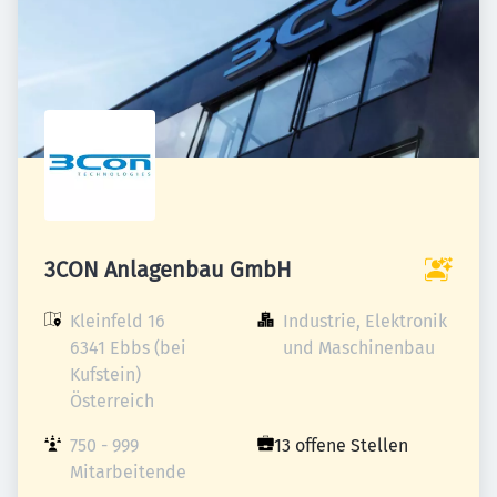
3CON Anlagenbau GmbH
Kleinfeld 16

Industrie, Elektronik 
6341 Ebbs (bei 
und Maschinenbau
Kufstein)

Österreich
750 - 999 
13 offene Stellen
Mitarbeitende