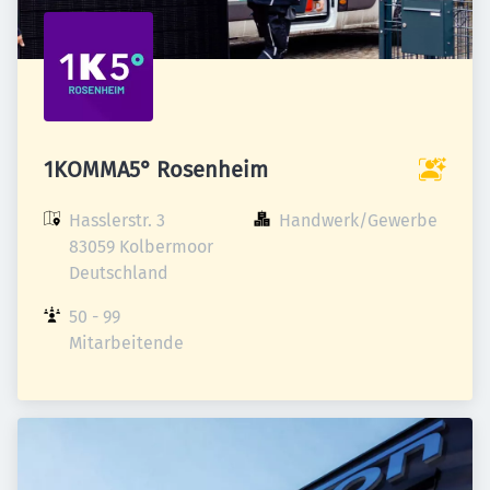
1KOMMA5° Rosenheim
Hasslerstr. 3

Handwerk/Gewerbe
83059 Kolbermoor

Deutschland
50 - 99 
Mitarbeitende