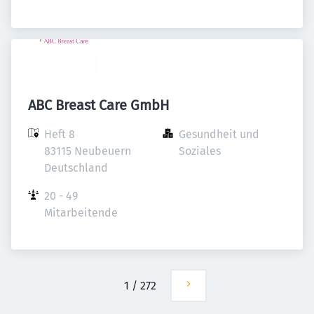
ABC Breast Care GmbH
Heft 8

Gesundheit und 
83115 Neubeuern

Soziales
Deutschland
20 - 49 
Mitarbeitende
1
/
272