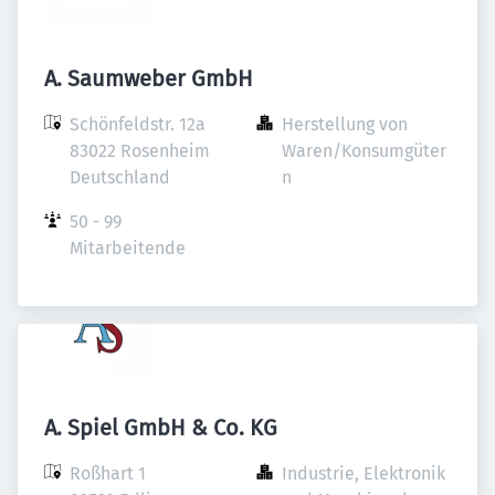
A. Saumweber GmbH
Schönfeldstr. 12a

Herstellung von 
83022 Rosenheim

Waren/Konsumgüter
Deutschland
n
50 - 99 
Mitarbeitende
A. Spiel GmbH & Co. KG
Roßhart 1

Industrie, Elektronik 