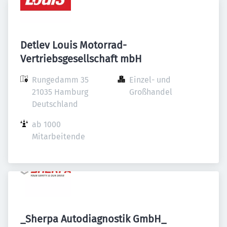
Detlev Louis Motorrad-
Vertriebsgesellschaft mbH
Rungedamm 35

Einzel- und 
21035 Hamburg

Großhandel
Deutschland
ab 1000 
Mitarbeitende
_Sherpa Autodiagnostik GmbH_