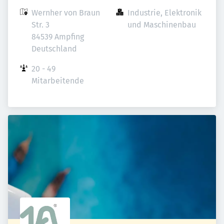
Wernher von Braun 
Industrie, Elektronik 
Str. 3

und Maschinenbau
84539 Ampfing

Deutschland
20 - 49 
Mitarbeitende