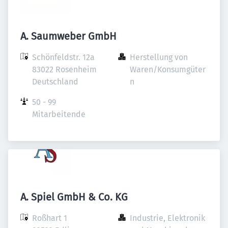
A. Saumweber GmbH
Schönfeldstr. 12a

Herstellung von 
83022 Rosenheim

Waren/Konsumgüter
Deutschland
n
50 - 99 
Mitarbeitende
A. Spiel GmbH & Co. KG
Roßhart 1

Industrie, Elektronik 