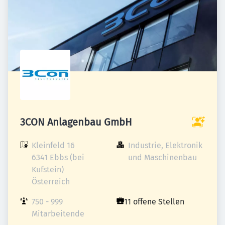
3CON Anlagenbau GmbH
Kleinfeld 16

Industrie, Elektronik 
6341 Ebbs (bei 
und Maschinenbau
Kufstein)

Österreich
750 - 999 
11 offene Stellen
Mitarbeitende