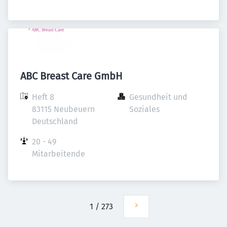
ABC Breast Care GmbH
Heft 8

Gesundheit und 
83115 Neubeuern

Soziales
Deutschland
20 - 49 
Mitarbeitende
1
/
273