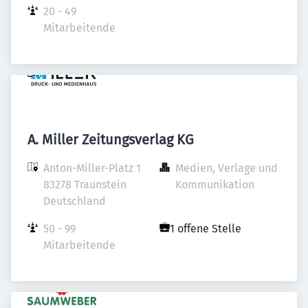
20 - 49 
Mitarbeitende
A. Miller Zeitungsverlag KG
Anton-Miller-Platz 1

Medien, Verlage und 
83278 Traunstein

Kommunikation
Deutschland
50 - 99 
1 offene Stelle
Mitarbeitende