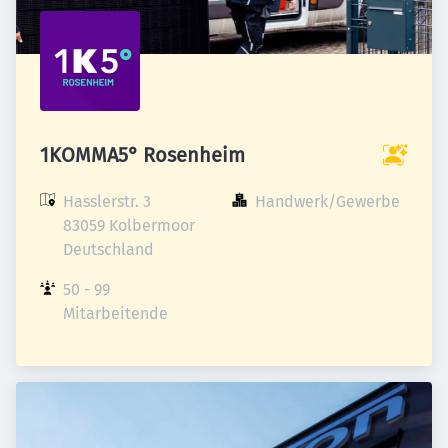
1KOMMA5° Rosenheim
Hasslerstr. 3

Handwerk/Gewerbe
83059 Kolbermoor

Deutschland
50 - 99 
Mitarbeitende