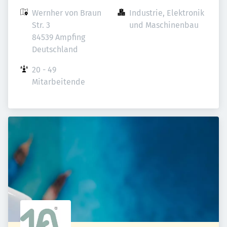
Wernher von Braun 
Industrie, Elektronik 
Str. 3

und Maschinenbau
84539 Ampfing

Deutschland
20 - 49 
Mitarbeitende