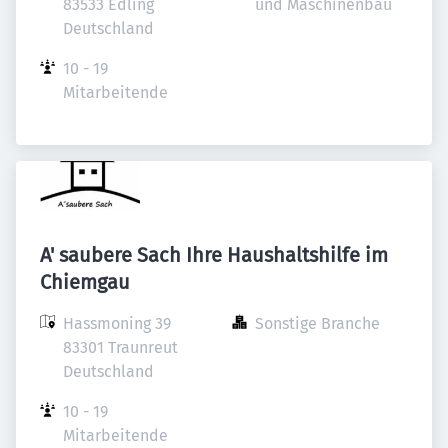
83533 Edling

und Maschinenbau
Deutschland
10 - 19 
Mitarbeitende
A' saubere Sach Ihre Haushaltshilfe im
Chiemgau
Hassmoning 39

Sonstige Branche
83301 Traunreut

Deutschland
10 - 19 
Mitarbeitende