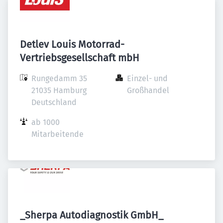
Detlev Louis Motorrad-
Vertriebsgesellschaft mbH
Rungedamm 35

Einzel- und 
21035 Hamburg

Großhandel
Deutschland
ab 1000 
Mitarbeitende
_Sherpa Autodiagnostik GmbH_