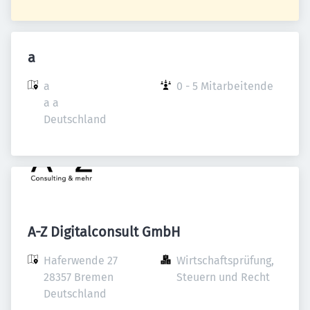
a
a

0 - 5 Mitarbeitende
a a

Deutschland
A-Z Digitalconsult GmbH
Haferwende 27

Wirtschaftsprüfung, 
28357 Bremen

Steuern und Recht
Deutschland